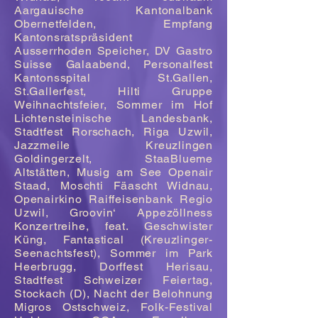
Aargauische Kantonalbank
Obernetfelden, Empfang
Kantonsratspräsident
Ausserrhoden Speicher, DV Gastro
Suisse Galaabend, Personalfest
Kantonsspital St.Gallen,
St.Gallerfest, Hilti Gruppe
Weihnachtsfeier, Sommer im Hof
Lichtensteinische Landesbank,
Stadtfest Rorschach, Riga Uzwil,
Jazzmeile Kreuzlingen
Goldingerzelt, StaaBlueme
Altstätten, Musig am See Openair
Staad, Moschti Fäascht Widnau,
Openairkino Raiffeisenbank Regio
Uzwil, Groovin‘ Appezöllness
Konzertreihe, feat. Geschwister
Küng, Fantastical (Kreuzlinger-
Seenachtsfest), Sommer im Park
Heerbrugg, Dorffest Herisau,
Stadtfest Schweizer Feiertag,
Stockach (D), Nacht der Belohnung
Migros Ostschweiz, Folk-Festival