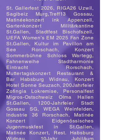
St. Gallerfest 2026, RIGA26 Uzwil,
Sagibeiz Murg,Treff13 Gossau,
Matinéekonzert ink Appenzell,
Gartenkonzert Militärkantine
St.Gallen, Stadtfest Bischofszell,
UEFA Women’s EM 2025 Fan Zone
St.Gallen, Kultur im Pavillon am
See Rorschach, Konzert
Sommerbühne Schloss Wartegg,
Fahnenweihe Stadtharmonie
Eintracht Rorschach,
Muttertagskonzert Restaurant &
Bar Habsburg Widnau, Konzert
Hotel Sonne Seuzach, 200Jahrfeier
Zofingia Lokremise, Personalfest
Migros-Ostschweiz Olma Hallen
St.Gallen, 1200-Jahrfeier Stadt
Gossau SG, WEGA Weinfelden,
Industrie 36 Rorschach, Matinée
Konzert Eidgenössisches
Jugenmuskfest in St.Gallen,
Matinée Konzert, Rest. Habsburg
Widnau, 10Jahr Jubiläum