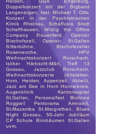
Heiden, GGA Engelburg,
Doppelkonzert mit der Bigband
Langenargen, feat. Michael T. Otto,
Konzert in der Psychiatrischen
Klinik Rheinau, Schaffusia Stadt
Schaffhausen, Witzig the Office
Company Frauenfeld, Openair
Bischofszell, Openair St.Gallen
Sitterbühne, Bischofszeller
Rosenwoche, HPV
Weihnachtskonzert Rorschach,
Isliker Härbscht-Märt, Treff 13
Gossau, Jazzclub Rorschach,
Weihnachtskonzerte (Altstätten,
Horn, Heiden, Appenzell, Abtwil),
Jazz am See in Horn Hornerkreis,
Augenklinik Kantonsspital
St.Gallen, Personalfest Bioforce
Roggwil Pentorama Amriswil,
St.Mazamba St.Margrethen, Blues
Night Gossau, 50-Jahr Jubiläum
CP Schule Birnbäumen St.Gallen
uvm.