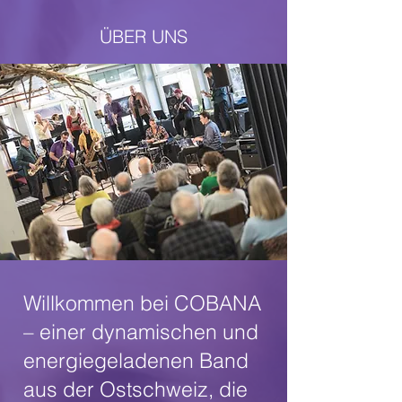
ÜBER UNS
Willkommen bei COBANA
– einer dynamischen und
energiegeladenen Band
aus der Ostschweiz, die